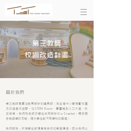
第三教師
校園改造計畫
關於我們
第三教師是專注教育設計的建築師，為全港中小學規劃校園
及改造室內空間。從STEM Room、圖書館到入口大堂、校
史廊等，我們和老師及學生共同設計(Co-Create)，開拓更
多教與學的可能，提升學生對不同學科的興趣。
我們認為，所有學生都應享有良好的學習環境，因此我們以