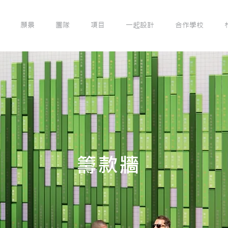
願景
團隊
項目
一起設計
合作學校
籌款牆