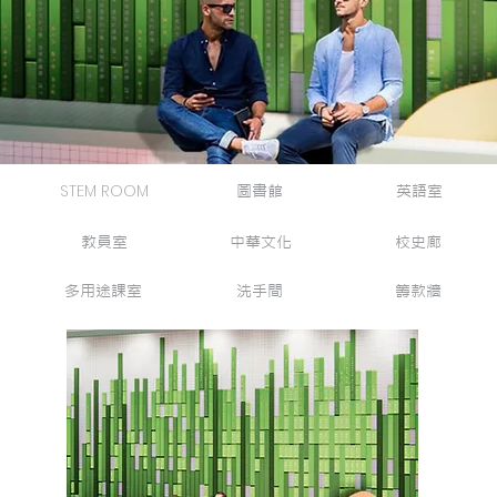
STEM ROOM
圖書館
英語室
教員室
中華文化
校史廊
多用途課室
洗手間
籌款牆