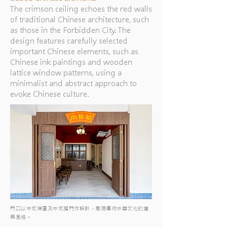
The crimson ceiling echoes the red walls
of traditional Chinese architecture, such
as those in the Forbidden City. The
design features carefully selected
important Chinese elements, such as
Chinese ink paintings and wooden
lattice window patterns, using a
minimalist and abstract approach to
evoke Chinese culture.
門口以中式牌匾及中式摺門作設計，展現傳統中華文化的建
築風格。