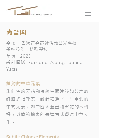
尚賢閣
學校： 香海正覺蓮社佛教普光學校
學校級別：特殊學校
年份：2023
設計團隊: Edmond Wong, Joanna
Yuen
簡約的中華元素
朱紅色的天花和傳統中國建築如故宮的
紅牆遙相呼應。設計精選了一些重要的
中式元素，如中國水墨畫和窗花的木格
栅，以簡約抽象的表達方式營造中華文
化。
Subtle Chinese Elements