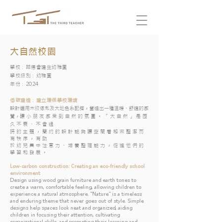
大自然校園
學校：路德會建生幼稚園
學校級別：幼稚園
年份：2024
低碳建造：建立環保學校環境
設計選用木紋傢俬及大地色系配搭，營造出一種溫暖、舒適的感
覺，讓 小 朋 友 感 受 到 自 然 的 氛 圍 。 「 大 自 然 」 是 歷
久 不 衰 、 不 會 過
時 的 主 題 ， 簡 約 的 設 計 能 夠 讓 空 間 看 起 來 整 潔 而
有 秩 序 ， 有 助
於 幼 兒 集 中 注 意 力 、 培 養 整 理 能 力 ， 促 進 他 們 的
學 習 和 發 展 。
Low-carbon construction: Creating an eco-friendly school
environment
Design using wood grain furniture and earth tones to
create a warm, comfortable feeling, allowing children to
experience a natural atmosphere. "Nature" is a timeless
and enduring theme that never goes out of style. Simple
designs help spaces look neat and organized, aiding
children in focusing their attention, cultivating
organizational skills, and promoting their learning and