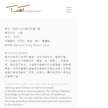
學校：元朗公立中學校友會小學
學校級別：小學
年份： 2022
相關學科：STEM、常識、英文、圖書館
​設計師: Edmond Wong, Milton Chow
讓走廊成為互動課室
學校走廊很少被用於學習。在我們設計的「學習大道」
中，知識交流不再局限於「課室」或「房間」，而是隨
時、隨地都可發生。大道原本是學校的主要通道，兩旁是
課室。我們把寬闊的通道視為學習和互動的空間，把兩旁
房間的學習活動都「反映」在室外，讓走廊成為一個自主
的學習大道。
Transforming the corridor into a self-directed
learning space School corridors are usually
underestimated as learning spaces. Our design liberates
knowledge exchange from the confines of traditional
classrooms. The corridor evolves into a hub for interactive
learning, extending educational activities from classrooms
to the outdoors.