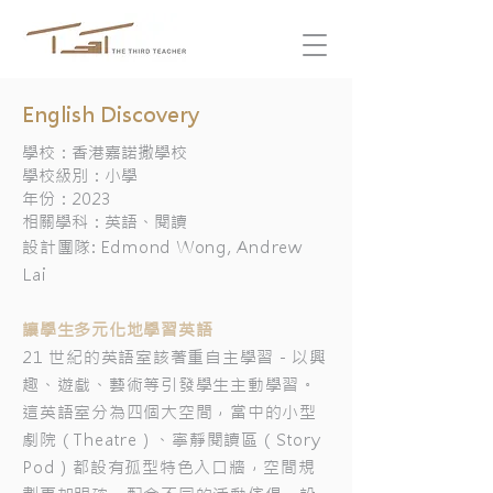
English Discovery
學校：香港嘉諾撒學校
學校級別：小學
年份：2023
相關學科：英語、閱讀
設計團隊: Edmond Wong, Andrew
Lai
讓學生多元化地學習英語
21 世紀的英語室該著重自主學習 - 以興
趣、遊戲、藝術等引發學生主動學習。
這英語室分為四個大空間，當中的小型
劇院（Theatre）、寧靜閱讀區（Story
Pod）都設有孤型特色入口牆，空間規