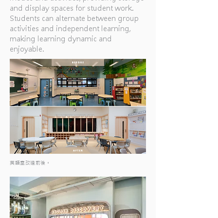
and display spaces for student work.
Students can alternate between group
activities and independent learning,
making learning dynamic and
enjoyable.
英語室改造前後。