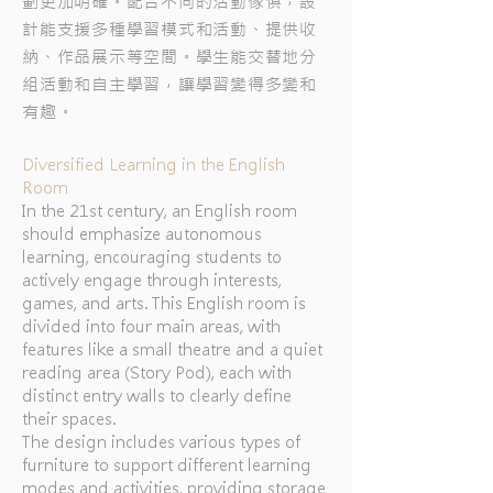
劃更加明確。配合不同的活動傢俱，設
計能支援多種學習模式和活動、提供收
納、作品展示等空間。學生能交替地分
組活動和自主學習，讓學習變得多變和
有趣。
Diversified Learning in the English
Room
In the 21st century, an English room
should emphasize autonomous
learning, encouraging students to
actively engage through interests,
games, and arts. This English room is
divided into four main areas, with
features like a small theatre and a quiet
reading area (Story Pod), each with
distinct entry walls to clearly define
their spaces.
The design includes various types of
furniture to support different learning
modes and activities, providing storage