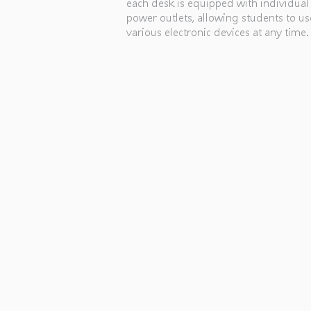
each desk is equipped with individual
power outlets, allowing students to us
various electronic devices at any time.