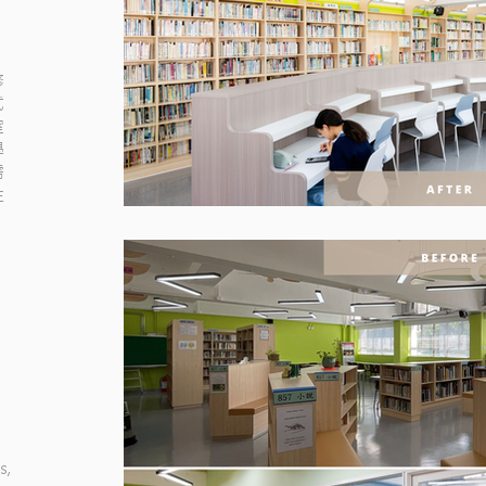
修
式
室
學
需
生
s,