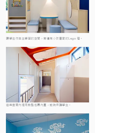
讓學生作自主學習的空間，旁邊有小孩喜愛的Lego 牆。
遊樂室間內裡用軟墊包裹內圍，能夠保護學生。