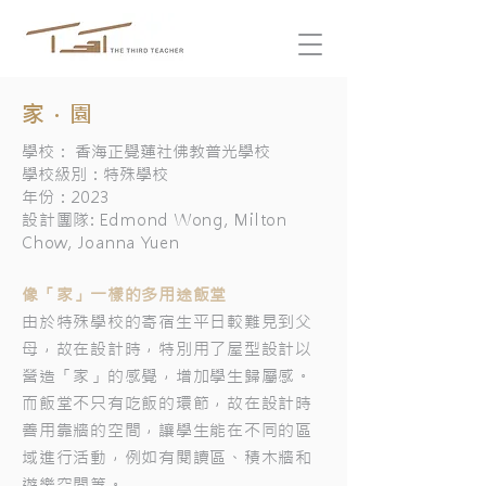
家．園
學校： 香海正覺蓮社佛教普光學校
學校級別：特殊學校
年份：2023
設計團隊: Edmond Wong, Milton
Chow, Joanna Yuen
像「家」一樣的多
用途
飯堂
由於特殊學校的寄宿生平日較難見到父
母，故在設計時，特別用了屋型設計以
營造「家」的感覺，增加學生歸屬感。
而飯堂不只有吃飯的環節，故在設計時
善用靠牆的空間，讓學生能在不同的區
域進行活動，例如有閱讀區、積木牆和
遊樂空間等。