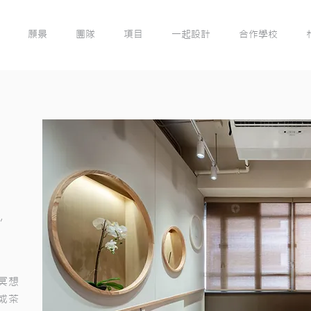
願景
團隊
項目
一起設計
合作學校
,
冥想
或茶