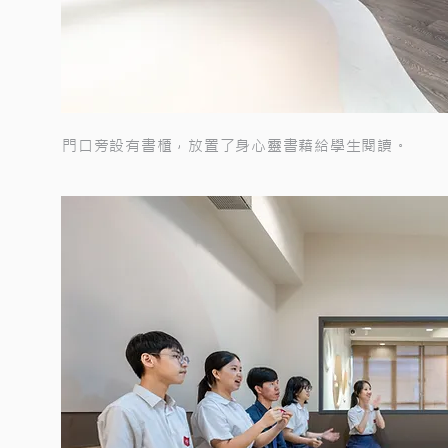
門口旁設有書櫃，放置了身心靈書藉給學生閱讀。