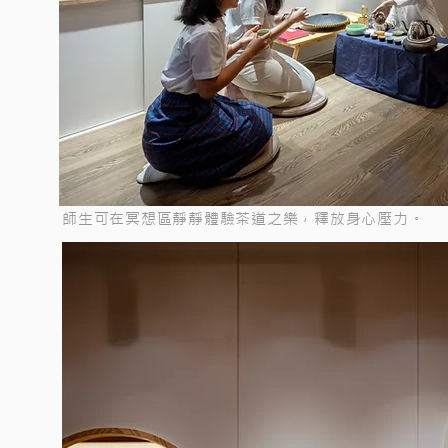
師生可在冥想區靜靜體驗茶道之樂，釋放身心壓力。