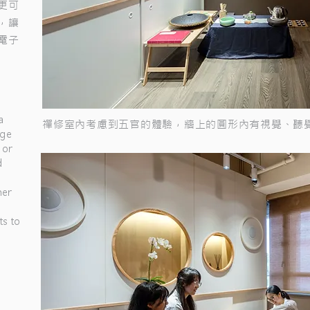
更可
，讓
電子
a
禪修室內考慮到五官的體驗，牆上的圓形內有視覺、聽
age
 or
d
her
ts to