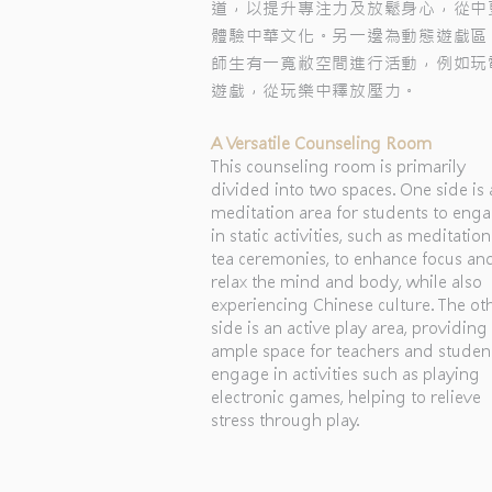
道，以提升專注力及放鬆身心，從中
體驗中華文化。另一邊為動態遊戲區
師生有一寬敝空間進行活動，例如玩
遊戲，從玩樂中釋放壓力。
A Versatile Counseling Room
This counseling room is primarily
divided into two spaces. One side is 
meditation area for students to eng
in static activities, such as meditation
tea ceremonies, to enhance focus an
relax the mind and body, while also
experiencing Chinese culture. The ot
side is an active play area, providing
ample space for teachers and studen
engage in activities such as playing
electronic games, helping to relieve
stress through play.