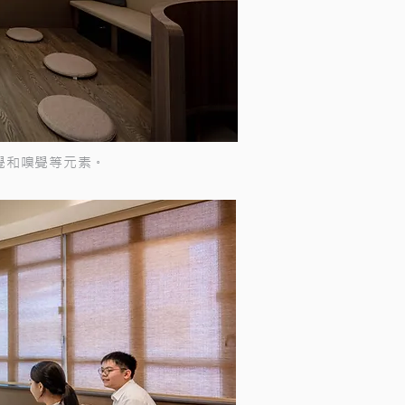
覺和嗅覺等元素。