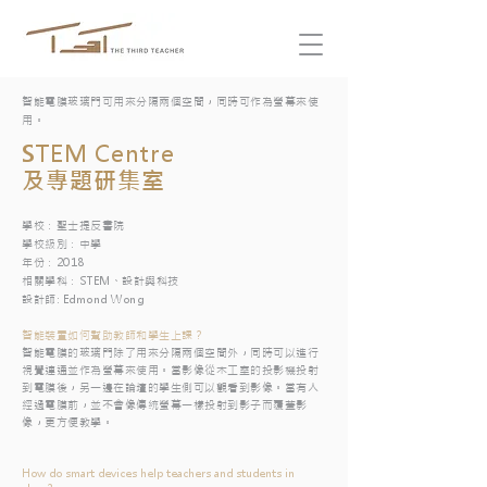
智能電膜玻璃門可用來分隔兩個空間，同時可作為螢幕來使
用。
STEM Centre
及專題研集室
學校：聖士提反書院
學校級別：中學
年份：2018
相關學科：STEM、設計與科技
設計師: Edmond Wong
智能裝置如何幫助教師和學生上課？
智能電膜的玻璃門除了用來分隔兩個空間外，同時可以進行
視覺連通並作為螢幕來使用。當影像從木工室的投影機投射
到電膜後，另一邊在論壇的學生側可以觀看到影像。當有人
經過電膜前，並不會像傳統螢幕一樣投射到影子而覆蓋影
像，更方便教學。
How do smart devices help teachers and students in